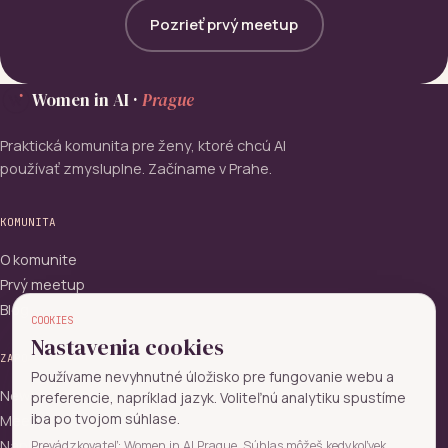
Pozrieť prvý meetup
Women in AI ·
Prague
Praktická komunita pre ženy, ktoré chcú AI
používať zmysluplne. Začíname v Prahe.
KOMUNITA
O komunite
Prvý meetup
Blog
COOKIES
Nastavenia cookies
ZAPOJ SA
Používame nevyhnutné úložisko pre fungovanie webu a
Newsletter
preferencie, napríklad jazyk. Voliteľnú analytiku spustíme
iba po tvojom súhlase.
Meetupy
Napíš nám
Prevádzkovateľ: Women in AI Prague. Súhlas môžeš kedykoľvek