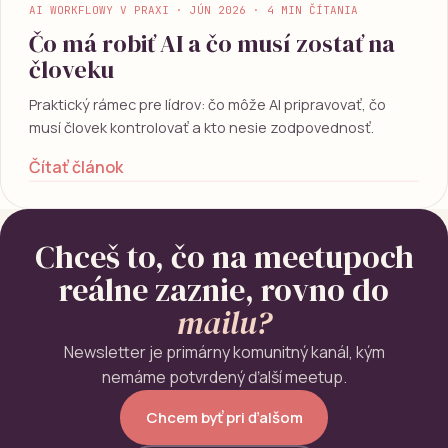
AI WORKFLOWY V PRAXI · JÚN 2026 · 4 MIN ČÍTANIA
Čo má robiť AI a čo musí zostať na
človeku
Praktický rámec pre lídrov: čo môže AI pripravovať, čo
musí človek kontrolovať a kto nesie zodpovednosť.
Čítať článok
Chceš to, čo na meetupoch
reálne zaznie, rovno do
mailu?
Newsletter je primárny komunitný kanál, kým
nemáme potvrdený ďalší meetup.
Chcem byť pri ďalšom